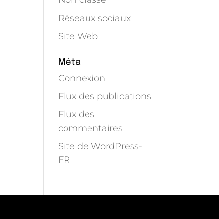
Non classé
Réseaux sociaux
Site Web
Méta
Connexion
Flux des publications
Flux des
commentaires
Site de WordPress-
FR