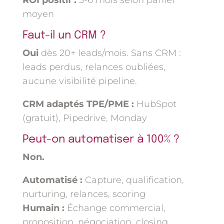
ROI positif :
3-6 mois selon panier
moyen
Faut-il un CRM ?
Oui
dès 20+ leads/mois. Sans CRM :
leads perdus, relances oubliées,
aucune visibilité pipeline.
CRM adaptés TPE/PME :
HubSpot
(gratuit), Pipedrive, Monday
Peut-on automatiser à 100% ?
Non.
Automatisé :
Capture, qualification,
nurturing, relances, scoring
Humain :
Échange commercial,
proposition, négociation, closing