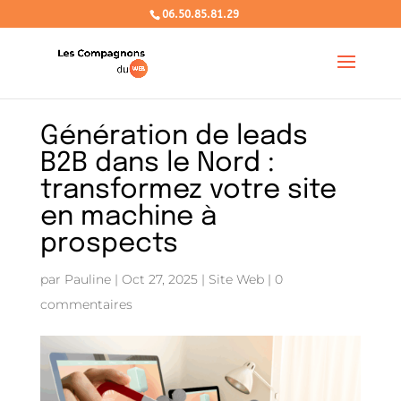
06.50.85.81.29
Génération de leads
B2B dans le Nord :
transformez votre site
en machine à
prospects
par
Pauline
|
Oct 27, 2025
|
Site Web
|
0
commentaires