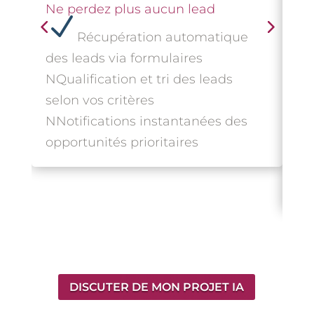
Ne perdez plus aucun lead
N
N
Récupération automatique
au
des leads via formulaires
N
R
N
Qualification et tri des leads
co
selon vos critères
N
S
N
Notifications instantanées des
ag
opportunités prioritaires
Ca
N
S
ré
DISCUTER DE MON PROJET IA